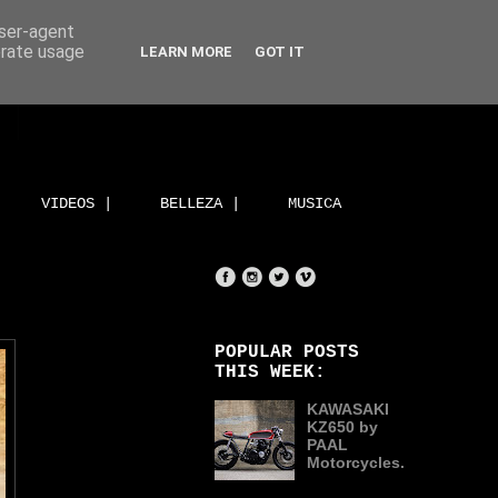
user-agent
erate usage
LEARN MORE
GOT IT
VIDEOS |
BELLEZA |
MUSICA
POPULAR POSTS
THIS WEEK:
KAWASAKI
KZ650 by
PAAL
Motorcycles.