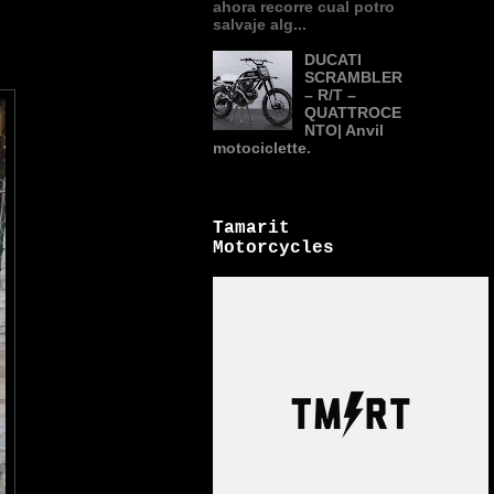
ahora recorre cual potro
salvaje alg...
DUCATI
SCRAMBLER
– R/T –
QUATTROCE
NTO| Anvil
motociclette.
Tamarit
Motorcycles