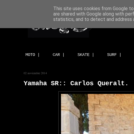
This site uses cookies from Google to 
are shared with Google along with per
statistics, and to detect and address 
MOTO |
CAR |
SKATE |
SURF |
02 noviembre 2014
Yamaha SR:: Carlos Queralt.