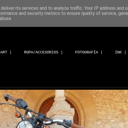
deliver its services and to analyze traffic. Your IP address and 
formance and security metrics to ensure quality of service, gen
abuse.
ART |
ROPA/ACCESORIOS |
FOTOGRAFÍA |
INK |