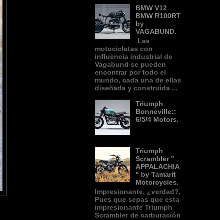
BMW V12
BMW R100RT
by
VAGABUND.
Las
motocicletas con
influencia industrial de
Vagabund se pueden
encontrar por todo el
mundo, cada una de ellas
diseñada y construida ...
Triumph
Bonneville::
6/5/4 Motors.
Triumph
Scrambler "
APPALACHIA
" by Tamarit
Motorcycles.
Impresionante, ¿verdad?.
Pues que sepas que esta
impresionante Triumph
Scrambler de carburación