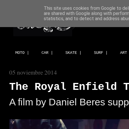
This site uses cookies from Google to deli
are shared with Google along with perform
statistics, and to detect and address abu
MOTO |
CAR |
SKATE |
SURF |
ART
05 noviembre 2014
The Royal Enfield 
A film by Daniel Beres sup