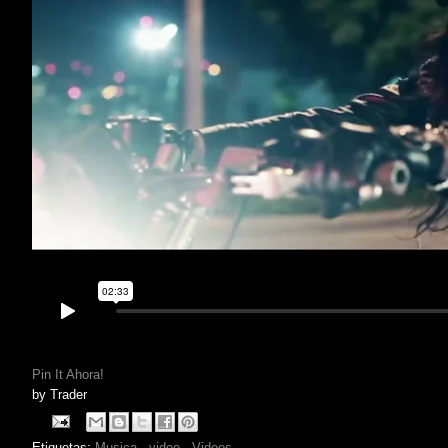
Pin It Ahora!
by
Trader
Etiquetas:
Musica
,
video
,
Videos