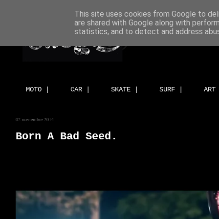
This site uses cookies from Google to deli
are shared with Google along with perform
statistics, and to detect and address abu
MOTO |
CAR |
SKATE |
SURF |
ART
02 noviembre 2014
Born A Bad Seed.