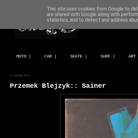
This site uses cookies from Google to deli
are shared with Google along with perform
statistics, and to detect and address abu
MOTO |
CAR |
SKATE |
SURF |
ART
13 octubre 2014
Przemek Blejzyk:: Sainer