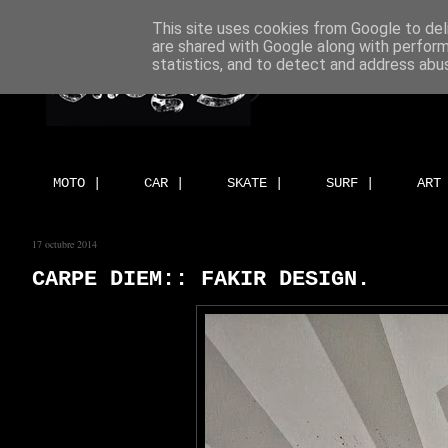
This site uses cookies from Google to deli
are shared with Google along with perform
statistics, and to detect and address abu
MOTO |
CAR |
SKATE |
SURF |
ART
17 octubre 2014
CARPE DIEM:: FAKIR DESIGN.