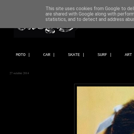
This site uses cookies from Google to deli
are shared with Google along with perform
statistics, and to detect and address abu
MOTO |
CAR |
SKATE |
SURF |
ART
27 octubre 2014