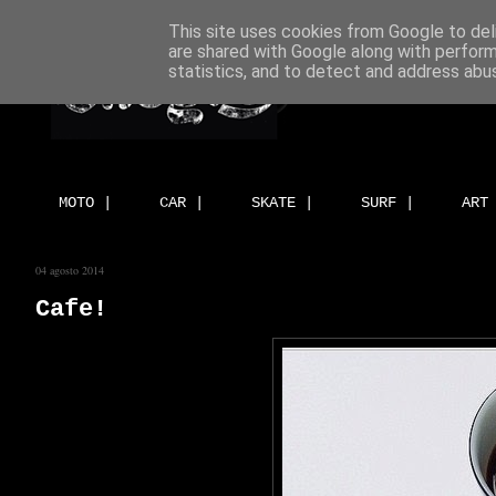
This site uses cookies from Google to deli
are shared with Google along with perform
statistics, and to detect and address abu
MOTO |
CAR |
SKATE |
SURF |
ART
04 agosto 2014
Cafe!