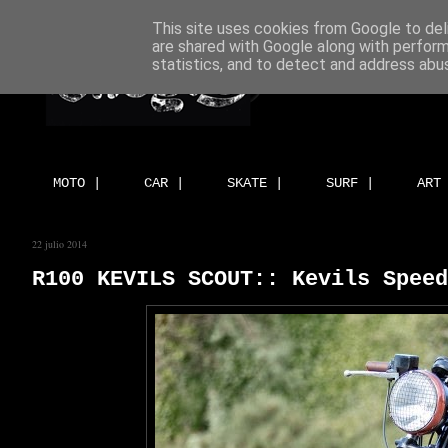
This site uses cookies from Google to deli
are shared with Google along with perform
statistics, and to detect and address abu
MOTO |
CAR |
SKATE |
SURF |
ART
22 julio 2014
R100 KEVILS SCOUT:: Kevils Speed