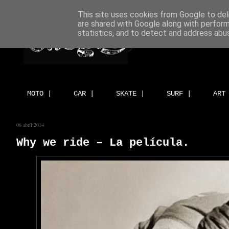
This site uses cookies from Google to deli
are shared with Google along with perform
statistics, and to detect and address abu
MOTO |
CAR |
SKATE |
SURF |
ART
06 abril 2014
Why we ride – La película.