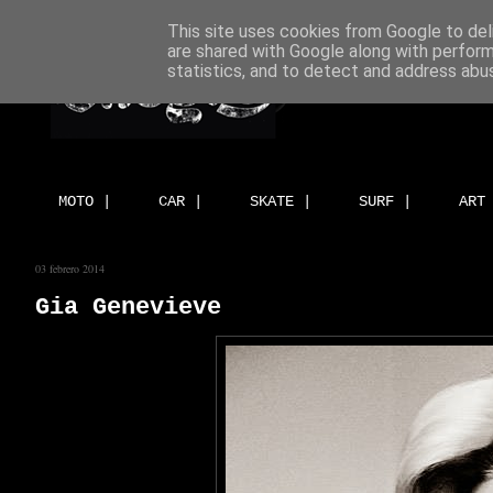
This site uses cookies from Google to deli
are shared with Google along with perform
statistics, and to detect and address abu
MOTO |
CAR |
SKATE |
SURF |
ART
03 febrero 2014
Gia Genevieve