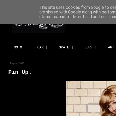
This site uses cookies from Google to deli
are shared with Google along with perform
statistics, and to detect and address abu
MOTO |
CAR |
SKATE |
SURF |
ART
15 agosto 2013
Pin Up.