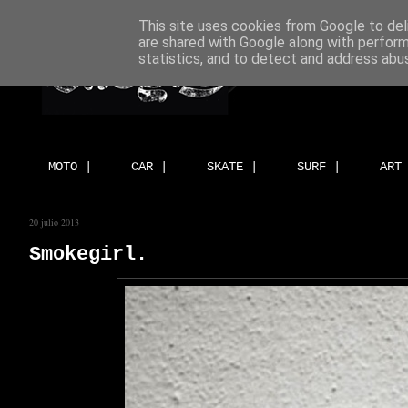
This site uses cookies from Google to deli
are shared with Google along with perform
statistics, and to detect and address abu
MOTO |
CAR |
SKATE |
SURF |
ART
20 julio 2013
Smokegirl.