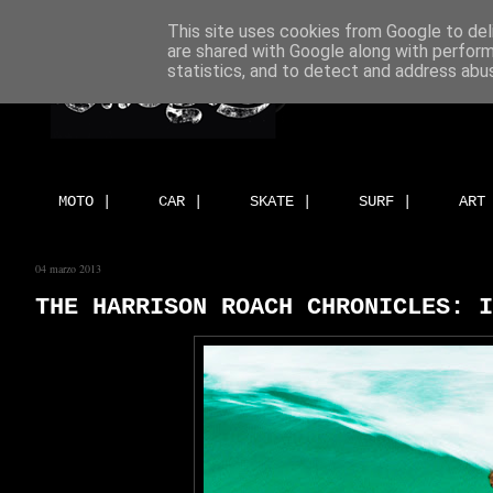
This site uses cookies from Google to deli
are shared with Google along with perform
statistics, and to detect and address abu
MOTO |
CAR |
SKATE |
SURF |
ART
04 marzo 2013
THE HARRISON ROACH CHRONICLES: 