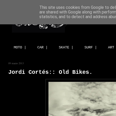
This site uses cookies from Google to deli
are shared with Google along with perform
statistics, and to detect and address abu
MOTO |
CAR |
SKATE |
SURF |
ART
09 marzo 2013
Jordi Cortés:: Old Bikes.