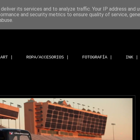
deliver its services and to analyze traffic. Your IP address and 
formance and security metrics to ensure quality of service, gen
abuse.
ART |
ROPA/ACCESORIOS |
FOTOGRAFÍA |
INK |