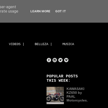
user-agent
erate usage
LEARN MORE
GOT IT
VIDEOS |
BELLEZA |
MUSICA
POPULAR POSTS
THIS WEEK:
KAWASAKI
KZ650 by
PAAL
Motorcycles.