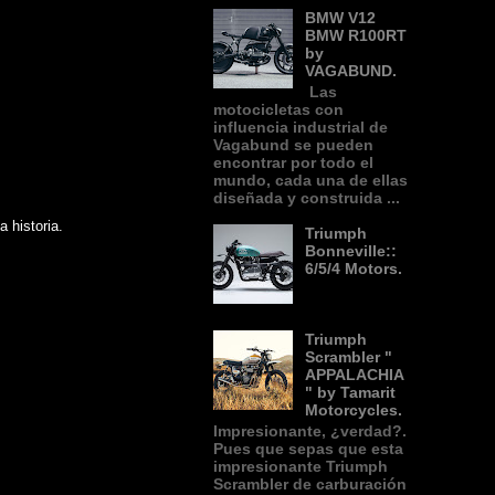
BMW V12
BMW R100RT
by
VAGABUND.
Las
motocicletas con
influencia industrial de
Vagabund se pueden
encontrar por todo el
mundo, cada una de ellas
diseñada y construida ...
 historia.
Triumph
Bonneville::
6/5/4 Motors.
Triumph
Scrambler "
APPALACHIA
" by Tamarit
Motorcycles.
Impresionante, ¿verdad?.
Pues que sepas que esta
impresionante Triumph
Scrambler de carburación