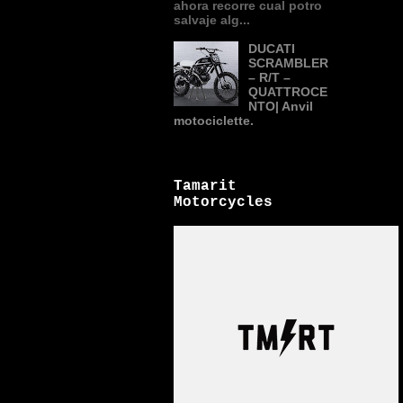
ahora recorre cual potro
salvaje alg...
DUCATI
SCRAMBLER
– R/T –
QUATTROCE
NTO| Anvil
motociclette.
Tamarit
Motorcycles