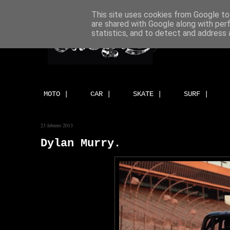
This site uses cookies from Google to 
are shared with Google along with per
statistics, and to detect and address 
MOTO |
CAR |
SKATE |
SURF |
23 febrero 2013
Dylan Murry.