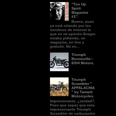
"Ton Up
Spirit
Magazine
#1".
Bueno, pues
ya está rulando por los
senderos de internet lo
que en mi opinión 8negro
estaba pidiendo, un
magazine, on line y
gratuito. No es...
Triumph
Bonneville::
6/5/4 Motors.
Triumph
Scrambler "
APPALACHIA
" by Tamarit
Motorcycles.
Impresionante, ¿verdad?.
Pues que sepas que esta
impresionante Triumph
Scrambler de carburación