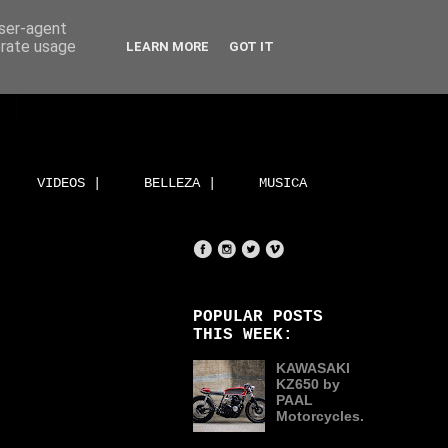
user-agent
erate usage
LEARN MORE
GOT IT
VIDEOS |
BELLEZA |
MUSICA
POPULAR POSTS
THIS WEEK:
KAWASAKI
KZ650 by
PAAL
Motorcycles.