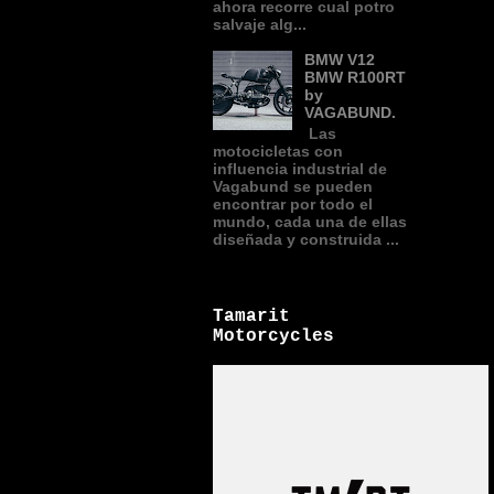
ahora recorre cual potro
salvaje alg...
BMW V12
BMW R100RT
by
VAGABUND.
Las
motocicletas con
influencia industrial de
Vagabund se pueden
encontrar por todo el
mundo, cada una de ellas
diseñada y construida ...
Tamarit
Motorcycles