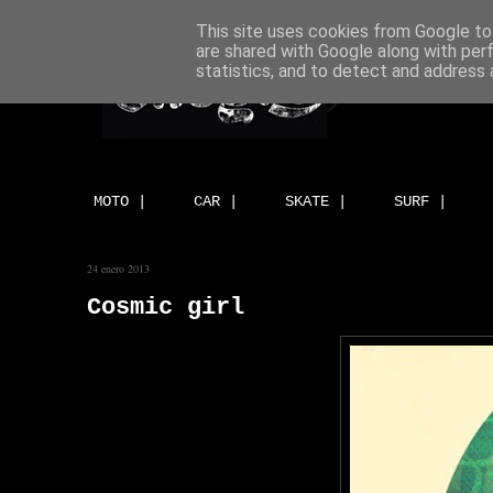
This site uses cookies from Google to 
are shared with Google along with per
statistics, and to detect and address 
MOTO |
CAR |
SKATE |
SURF |
24 enero 2013
Cosmic girl