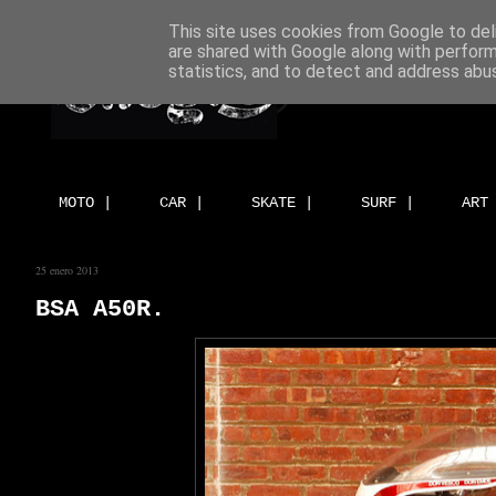
This site uses cookies from Google to deli
are shared with Google along with perform
statistics, and to detect and address abu
MOTO |
CAR |
SKATE |
SURF |
ART
25 enero 2013
BSA A50R.