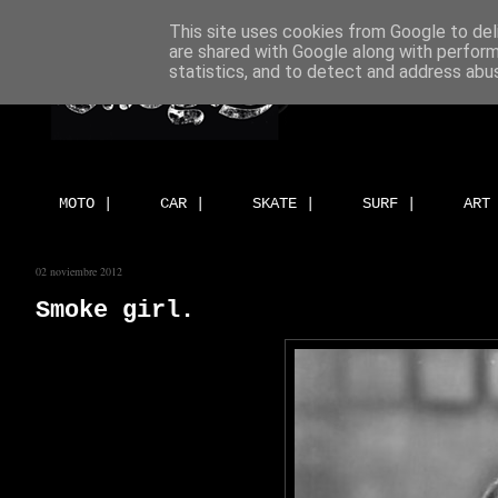
This site uses cookies from Google to deli
are shared with Google along with perform
statistics, and to detect and address abu
MOTO |
CAR |
SKATE |
SURF |
ART
02 noviembre 2012
Smoke girl.