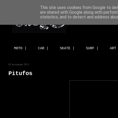
This site uses cookies from Google to deli
are shared with Google along with perform
statistics, and to detect and address abu
MOTO |
CAR |
SKATE |
SURF |
ART
05 noviembre 2012
Pitufos