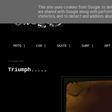
This site uses cookies from Google to deli
are shared with Google along with perform
statistics, and to detect and address abu
MOTO |
CAR |
SKATE |
SURF |
ART
25 octubre 2012
Triumph.....