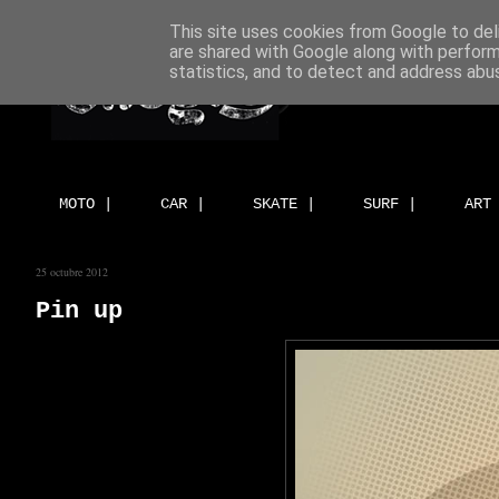
This site uses cookies from Google to deli
are shared with Google along with perform
statistics, and to detect and address abu
MOTO |
CAR |
SKATE |
SURF |
ART
25 octubre 2012
Pin up