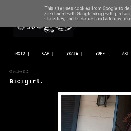
This site uses cookies from Google to deli
are shared with Google along with perform
statistics, and to detect and address abu
MOTO |
CAR |
SKATE |
SURF |
ART
07 octubre 2012
Bicigirl.