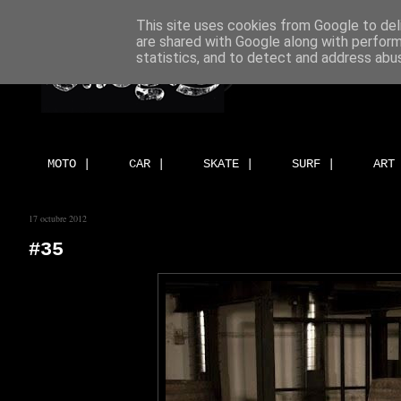
This site uses cookies from Google to deli
are shared with Google along with perform
statistics, and to detect and address abu
MOTO |
CAR |
SKATE |
SURF |
ART
17 octubre 2012
#35