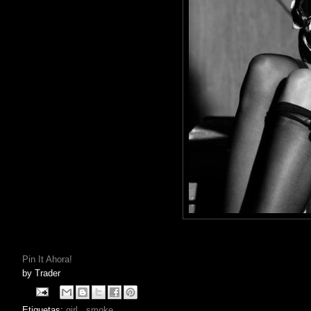
Pin It Ahora!
by
Trader
Etiquetas:
girl
,
smoke