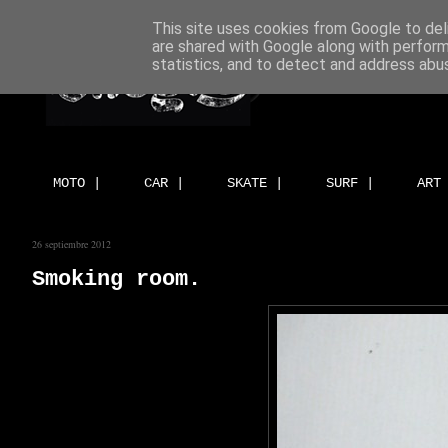
This site uses cookies from Google to deli
are shared with Google along with perform
statistics, and to detect and address abu
MOTO |
CAR |
SKATE |
SURF |
ART
26 septiembre 2012
Smoking room.