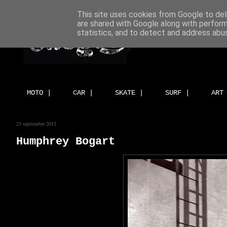
This site uses cookies from Google to deli
are shared with Google along with perform
statistics, and to detect and address abu
MOTO |
CAR |
SKATE |
SURF |
ART
23 septiembre 2012
Humphrey Bogart