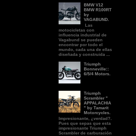
BMW V12
BMW R100RT
by
VAGABUND.
Las
motocicletas con
influencia industrial de
Vagabund se pueden
encontrar por todo el
mundo, cada una de ellas
diseñada y construida ...
Triumph
Bonneville::
6/5/4 Motors.
Triumph
Scrambler "
APPALACHIA
" by Tamarit
Motorcycles.
Impresionante, ¿verdad?.
Pues que sepas que esta
impresionante Triumph
Scrambler de carburación