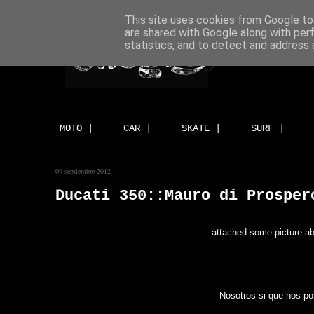
This site uses cookies from Google to 
are shared with Google along with per
statistics, and to detect and address 
MOTO |
CAR |
SKATE |
SURF |
09 septiembre 2012
Ducati 350::Mauro di Prosper
attached some picture abo
Nosotros si que nos po