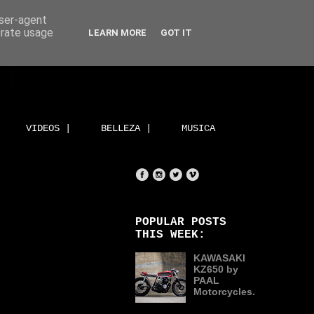
user-agent
erate usage
LEARN MORE
GOT IT
VIDEOS |
BELLEZA |
MUSICA
POPULAR POSTS
THIS WEEK:
KAWASAKI
KZ650 by
PAAL
Motorcycles.