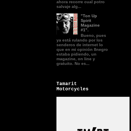
ahora recorre cual potro
salvaje alg...
"Ton Up
Spirit
Magazine
#1".
Bueno, pues
ya está rulando por los
senderos de internet lo
que en mi opinión 8negro
estaba pidiendo, un
magazine, on line y
gratuito. No es...
Tamarit
Motorcycles