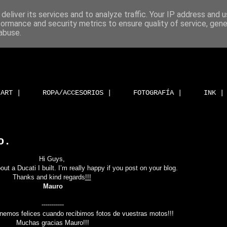
deliver its services and to analyze traffic. Your IP address and 
formance and security metrics to ensure quality of service, gen
abuse.
ART |
ROPA/ACCESORIOS |
FOTOGRAFÍA |
INK |
o.
Hi Guys,
ut a Ducati I built.
I’m really happy if you post on your blog.
Thanks and kind regards
!!!
Mauro
-----------
nemos felices cuando recibimos fotos de vuestras motos!!!
Muchas gracias Mauro!!!