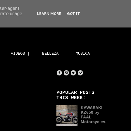
user-agent
erate usage
LEARN MORE
GOT IT
VIDEOS |
BELLEZA |
MUSICA
POPULAR POSTS
THIS WEEK:
KAWASAKI
KZ650 by
PAAL
Motorcycles.