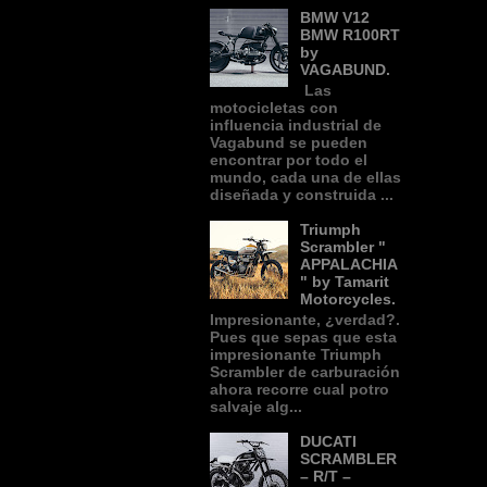
BMW V12
BMW R100RT
by
VAGABUND.
Las
motocicletas con
influencia industrial de
Vagabund se pueden
encontrar por todo el
mundo, cada una de ellas
diseñada y construida ...
Triumph
Scrambler "
APPALACHIA
" by Tamarit
Motorcycles.
Impresionante, ¿verdad?.
Pues que sepas que esta
impresionante Triumph
Scrambler de carburación
ahora recorre cual potro
salvaje alg...
DUCATI
SCRAMBLER
– R/T –