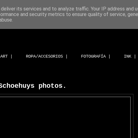
deliver its services and to analyze traffic. Your IP address and 
formance and security metrics to ensure quality of service, gen
abuse.
ART |
ROPA/ACCESORIOS |
FOTOGRAFÍA |
INK |
Schoehuys photos.