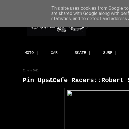
This site uses cookies from Google to 
are shared with Google along with per
statistics, and to detect and address 
MOTO |
CAR |
SKATE |
SURF |
22 julio 2012
Pin Ups&Cafe Racers::Robert 