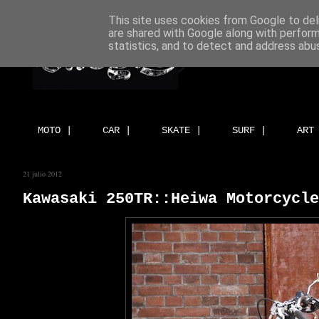
This site uses cookies from Google to deli
are shared with Google along with perform
statistics, and to detect and address abu
MOTO |
CAR |
SKATE |
SURF |
ART
21 julio 2012
Kawasaki 250TR::Heiwa Motorcycle