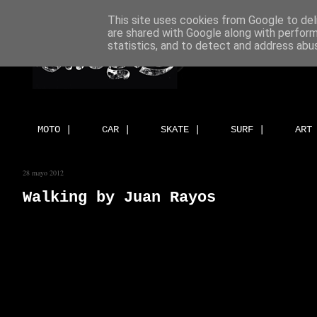
This site uses cookies from Google to deli
are shared with Google along with perform
statistics, and to detect and address abu
MOTO |
CAR |
SKATE |
SURF |
ART
28 mayo 2012
Walking by Juan Rayos