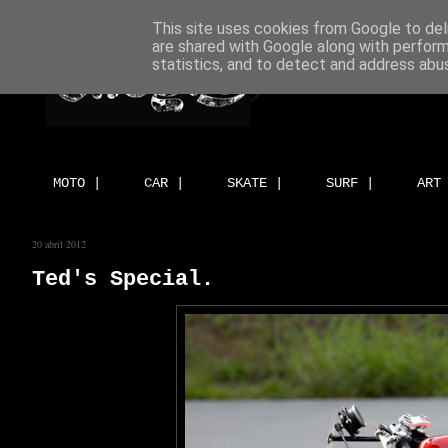
This site uses cookies from Google to deli
are shared with Google along with perform
statistics, and to detect and address abu
MOTO |
CAR |
SKATE |
SURF |
ART
20 abril 2012
Ted's Special.