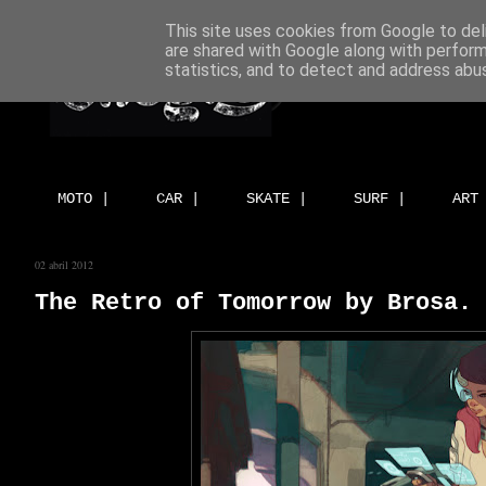
This site uses cookies from Google to deli
are shared with Google along with perform
statistics, and to detect and address abu
MOTO |
CAR |
SKATE |
SURF |
ART
02 abril 2012
The Retro of Tomorrow by Brosa.