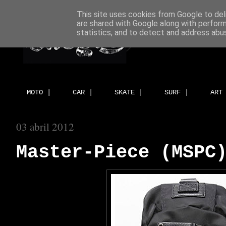
This site uses cookies from Google to deli
are shared with Google along with perform
statistics, and to detect and address abu
MOTO |
CAR |
SKATE |
SURF |
ART
03 abril 2012
Master-Piece (MSPC