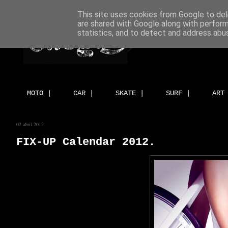
This site uses cookies from Google to deli
are shared with Google along with perform
statistics, and to detect and address abu
MOTO |
CAR |
SKATE |
SURF |
ART
02 abril 2012
FIX-UP Calendar 2012.