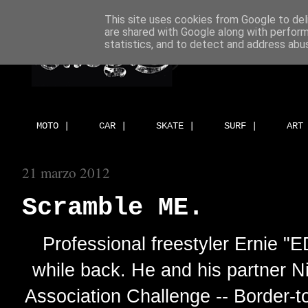
This site uses cookies from Google to deli
are shared with Google along with perform
statistics, and to detect and address abu
MOTO |
CAR |
SKATE |
SURF |
ART
21 marzo 2012
Scramble ME.
Professional freestyler Ernie "
while back. He and his partner N
Association Challenge -- Border-t