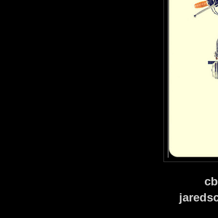
cb
jared