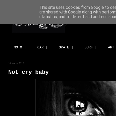
This site uses cookies from Google to deli
are shared with Google along with perform
statistics, and to detect and address abu
MOTO |
CAR |
SKATE |
SURF |
ART
16 marzo 2012
Not cry baby