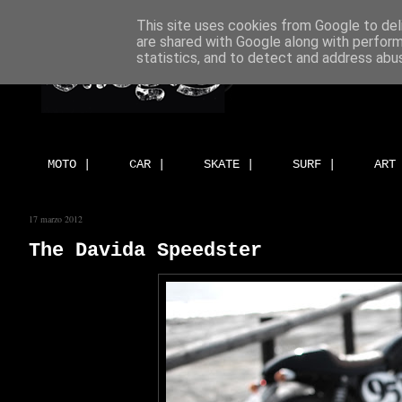
This site uses cookies from Google to deli
are shared with Google along with perform
statistics, and to detect and address abu
MOTO |
CAR |
SKATE |
SURF |
ART
17 marzo 2012
The Davida Speedster