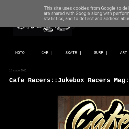
This site uses cookies from Google to deli
are shared with Google along with perform
statistics, and to detect and address abu
MOTO |
CAR |
SKATE |
SURF |
ART
20 marzo 2012
Cafe Racers::Jukebox Racers Mag: