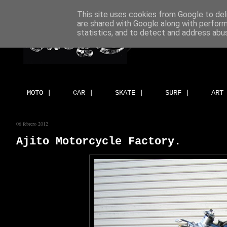
This site uses cookies from Google to deli
are shared with Google along with perform
statistics, and to detect and address abu
MOTO |
CAR |
SKATE |
SURF |
ART
06 febrero 2012
Ajito Motorcycle Factory.