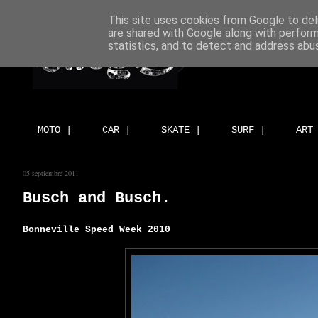
This site uses cookies from Google to deli
are shared with Google along with perform
statistics, and to detect and address abu
MOTO |
CAR |
SKATE |
SURF |
ART
05 septiembre 2011
Busch and Busch.
Bonneville Speed Week 2010