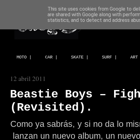
This site uses cookies from Google to deli
are shared with Google along with perform
statistics, and to detect and address abu
MOTO |
CAR |
SKATE |
SURF |
ART
12 abril 2011
Beastie Boys – Fig
(Revisited).
Como ya sabrás, y si no da lo mis
lanzan un nuevo album, un nuevo