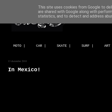
This site uses cookies from Google to deli
are shared with Google along with perform
statistics, and to detect and address abu
MOTO |
CAR |
SKATE |
SURF |
ART
13 diciembre 2010
In Mexico!