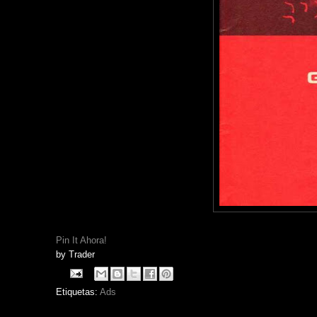
Pin It Ahora!
by
Trader
Etiquetas:
Ads