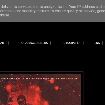
deliver its services and to analyze traffic. Your IP address and 
formance and security metrics to ensure quality of service, gen
abuse.
ART |
ROPA/ACCESORIOS |
FOTOGRAFÍA |
INK |