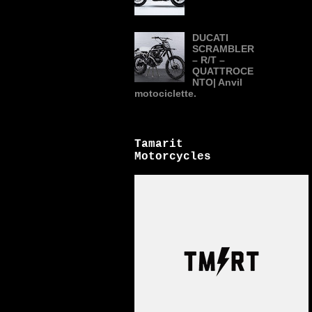
DUCATI
SCRAMBLER
– R/T –
QUATTROCE
NTO| Anvil
motociclette.
Tamarit
Motorcycles