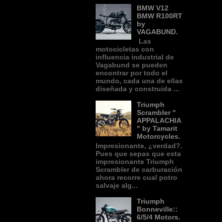
BMW V12
BMW R100RT
by
VAGABUND.
Las
motocicletas con
influencia industrial de
Vagabund se pueden
encontrar por todo el
mundo, cada una de ellas
diseñada y construida ...
Triumph
Scrambler "
APPALACHIA
" by Tamarit
Motorcycles.
Impresionante, ¿verdad?.
Pues que sepas que esta
impresionante Triumph
Scrambler de carburación
ahora recorre cual potro
salvaje alg...
Triumph
Bonneville::
6/5/4 Motors.