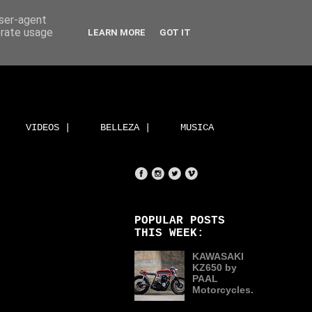
user-agent
erate usage
LEARN MORE
GOT IT
VIDEOS |
BELLEZA |
MUSICA
POPULAR POSTS
THIS WEEK:
KAWASAKI
KZ650 by
PAAL
Motorcycles.