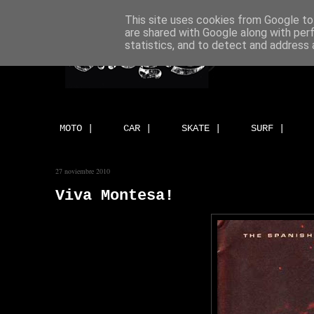
This site uses cookies from Google to 
are shared with Google along with per
statistics, and to detect and address 
MOTO |
CAR |
SKATE |
SURF |
27 noviembre 2010
Viva Montesa!