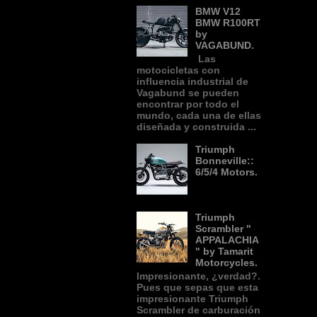
BMW V12
BMW R100RT
by
VAGABUND.
Las
motocicletas con
influencia industrial de
Vagabund se pueden
encontrar por todo el
mundo, cada una de ellas
diseñada y construida ...
Triumph
Bonneville::
6/5/4 Motors.
Triumph
Scrambler "
APPALACHIA
" by Tamarit
Motorcycles.
Impresionante, ¿verdad?.
Pues que sepas que esta
impresionante Triumph
Scrambler de carburación