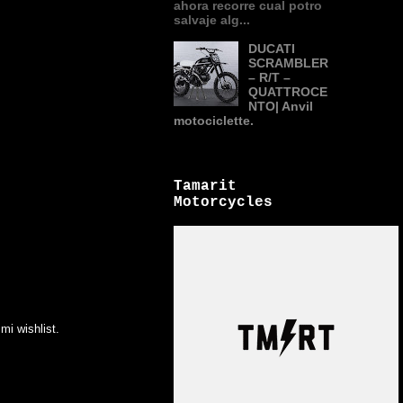
ahora recorre cual potro
salvaje alg...
DUCATI
SCRAMBLER
– R/T –
QUATTROCE
NTO| Anvil
motociclette.
Tamarit
Motorcycles
mi wishlist.