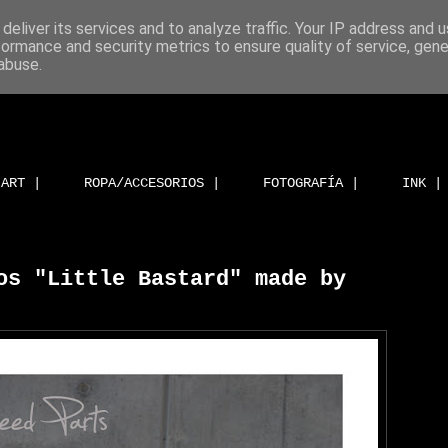
deliver its services and to analyze traffic. Your IP address and 
formance and security metrics to ensure quality of service, gen
abuse.
ART |
ROPA/ACCESORIOS |
FOTOGRAFÍA |
INK |
os "Little Bastard" made by