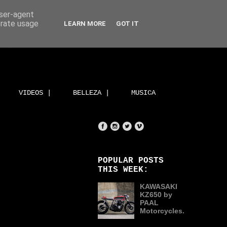
user-agent
erate usage
LEARN MORE
GOT IT
VIDEOS |
BELLEZA |
MUSICA
POPULAR POSTS
THIS WEEK:
KAWASAKI
KZ650 by
PAAL
Motorcycles.