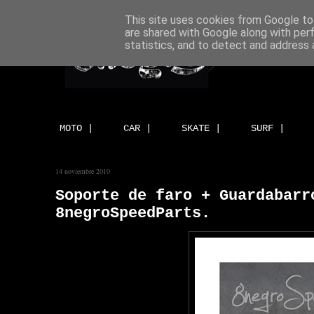
This site uses cookies from Google to 
are shared with Google along with per
statistics, and to detect and address 
MOTO |
CAR |
SKATE |
SURF |
14 noviembre 2010
Soporte de faro + Guardabarr
8negroSpeedParts.