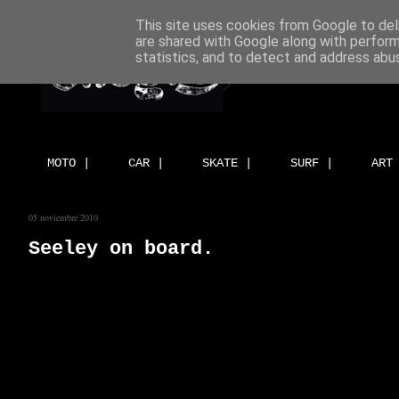
This site uses cookies from Google to deli
are shared with Google along with perform
statistics, and to detect and address abu
MOTO |
CAR |
SKATE |
SURF |
ART
05 noviembre 2010
Seeley on board.