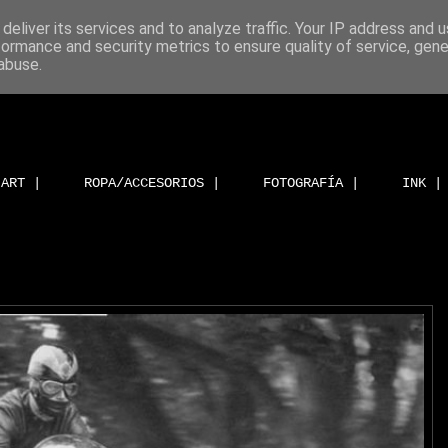
deliver its services and to analyze traffic. Your IP address and 
formance and security metrics to ensure quality of service, gen
abuse.
ART |
ROPA/ACCESORIOS |
FOTOGRAFÍA |
INK |