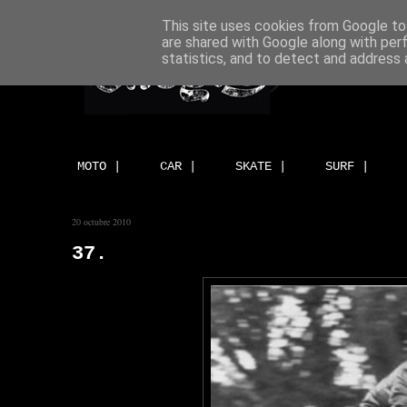
This site uses cookies from Google to 
are shared with Google along with per
statistics, and to detect and address 
MOTO |
CAR |
SKATE |
SURF |
20 octubre 2010
37.