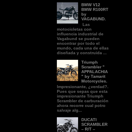
BMW V12
BMW R100RT
by
VAGABUND.
Las
motocicletas con
influencia industrial de
Vagabund se pueden
encontrar por todo el
mundo, cada una de ellas
diseñada y construida ...
Triumph
Scrambler "
APPALACHIA
" by Tamarit
Motorcycles.
Impresionante, ¿verdad?.
Pues que sepas que esta
impresionante Triumph
Scrambler de carburación
ahora recorre cual potro
salvaje alg...
DUCATI
SCRAMBLER
– R/T –