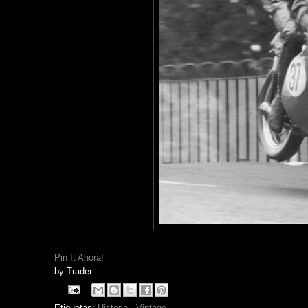
Pin It Ahora!
by
Trader
Etiquetas:
Historia
,
Vintage