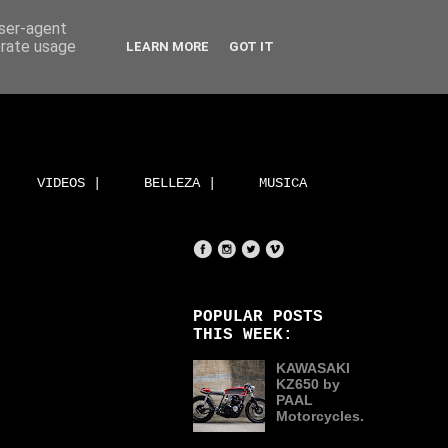
user-agent
erate usage
LEARN MORE
GOT IT
VIDEOS |
BELLEZA |
MUSICA
POPULAR POSTS
THIS WEEK:
KAWASAKI
KZ650 by
PAAL
Motorcycles.