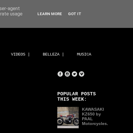
user-agent
erate usage
LEARN MORE
GOT IT
VIDEOS |
BELLEZA |
MUSICA
POPULAR POSTS
THIS WEEK:
KAWASAKI
KZ650 by
PAAL
Motorcycles.