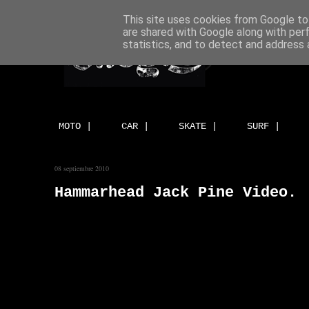
This site uses cookies from Google to 
are shared with Google along with per
statistics, and to detect and address 
MOTO |
CAR |
SKATE |
SURF |
08 septiembre 2010
Hammarhead Jack Pine Video.