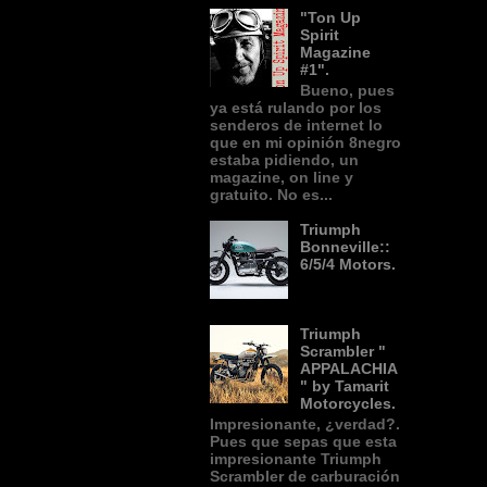
"Ton Up
Spirit
Magazine
#1".
Bueno, pues
ya está rulando por los
senderos de internet lo
que en mi opinión 8negro
estaba pidiendo, un
magazine, on line y
gratuito. No es...
Triumph
Bonneville::
6/5/4 Motors.
Triumph
Scrambler "
APPALACHIA
" by Tamarit
Motorcycles.
Impresionante, ¿verdad?.
Pues que sepas que esta
impresionante Triumph
Scrambler de carburación