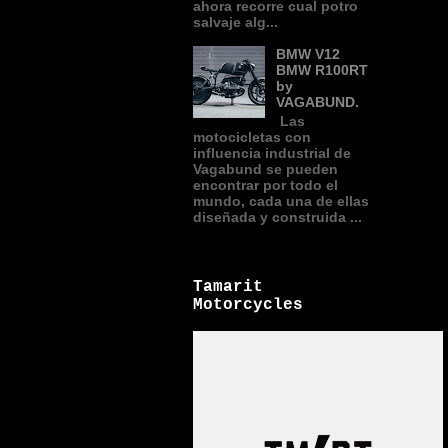
ahora recorre cual potro
salvaje alg...
BMW V12
BMW R100RT
by
VAGABUND.
Las
motocicletas con
influencia industrial de
Vagabund se pueden
encontrar por todo el
mundo, cada una de ellas
diseñada y construida ...
Tamarit
Motorcycles