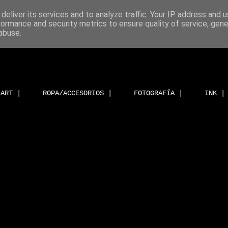
deliver its services and to analyze traffic. Your IP address and 
formance and security metrics to ensure quality of service, gen
abuse.
ART |
ROPA/ACCESORIOS |
FOTOGRAFÍA |
INK |