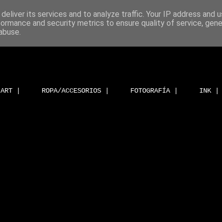
deliver its services and to analyze traffic. Your IP address and 
formance and security metrics to ensure quality of service, gen
abuse.
ART |
ROPA/ACCESORIOS |
FOTOGRAFÍA |
INK |