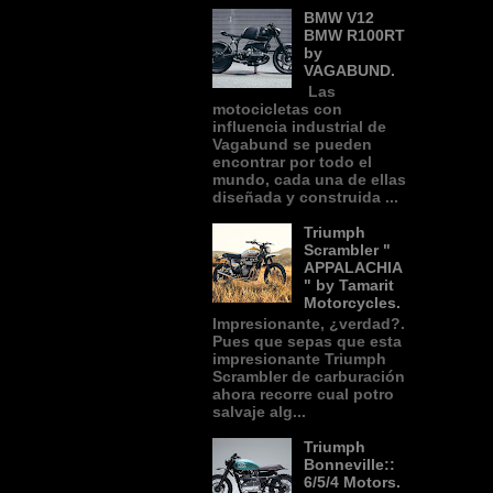
BMW V12
BMW R100RT
by
VAGABUND.
Las
motocicletas con
influencia industrial de
Vagabund se pueden
encontrar por todo el
mundo, cada una de ellas
diseñada y construida ...
Triumph
Scrambler "
APPALACHIA
" by Tamarit
Motorcycles.
Impresionante, ¿verdad?.
Pues que sepas que esta
impresionante Triumph
Scrambler de carburación
ahora recorre cual potro
salvaje alg...
Triumph
Bonneville::
6/5/4 Motors.