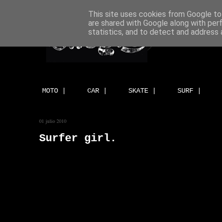
This site uses cookies from Google to 
are shared with Google along with per
statistics, and to detect and address 
MOTO |
CAR |
SKATE |
SURF |
01 julio 2010
Surfer girl.