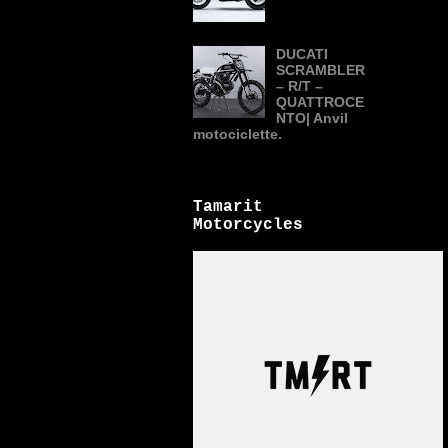
DUCATI
SCRAMBLER
– R/T –
QUATTROCE
NTO| Anvil
motociclette.
Tamarit
Motorcycles