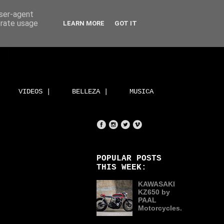
user-agent
erate usage
LEARN MORE
GOT IT
VIDEOS |
BELLEZA |
MUSICA
POPULAR POSTS
THIS WEEK:
KAWASAKI
KZ650 by
PAAL
Motorcycles.