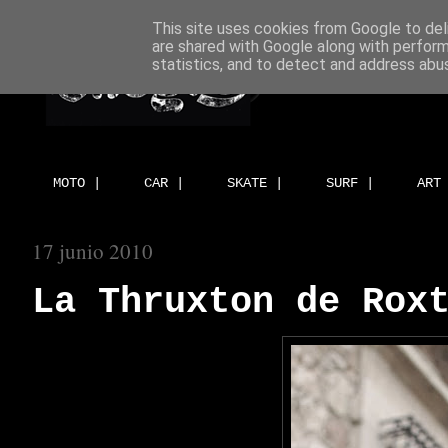
This site uses cookies from Google to deli
are shared with Google along with perform
statistics, and to detect and address abu
MOTO |
CAR |
SKATE |
SURF |
ART
17 junio 2010
La Thruxton de Rox