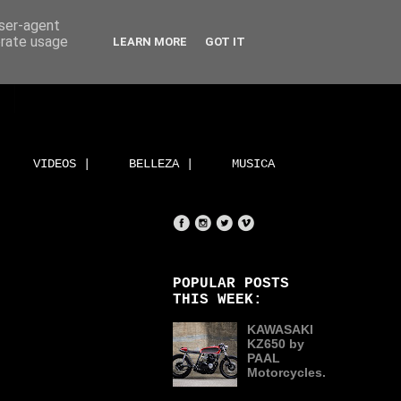
user-agent
erate usage
LEARN MORE
GOT IT
VIDEOS |
BELLEZA |
MUSICA
POPULAR POSTS
THIS WEEK:
KAWASAKI
KZ650 by
PAAL
Motorcycles.