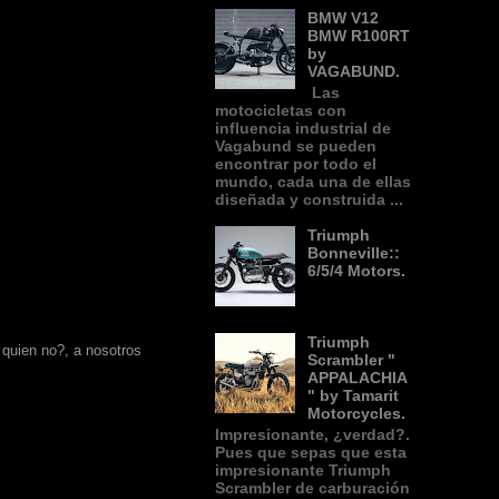
BMW V12
BMW R100RT
by
VAGABUND.
Las
motocicletas con
influencia industrial de
Vagabund se pueden
encontrar por todo el
mundo, cada una de ellas
diseñada y construida ...
Triumph
Bonneville::
6/5/4 Motors.
Triumph
quien no?, a nosotros
Scrambler "
APPALACHIA
" by Tamarit
Motorcycles.
Impresionante, ¿verdad?.
Pues que sepas que esta
impresionante Triumph
Scrambler de carburación