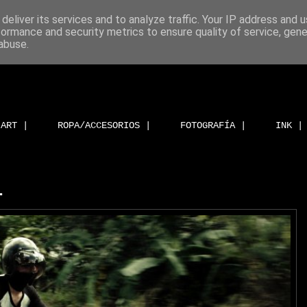
deliver its services and to analyze traffic. Your IP address and 
formance and security metrics to ensure quality of service, gen
abuse.
ART |
ROPA/ACCESORIOS |
FOTOGRAFÍA |
INK |
.