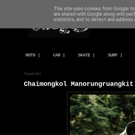
This site uses cookies from Google to 
are shared with Google along with per
statistics, and to detect and address 
MOTO |
CAR |
SKATE |
SURF |
30 junio 2010
Chaimongkol Manorungruangkit