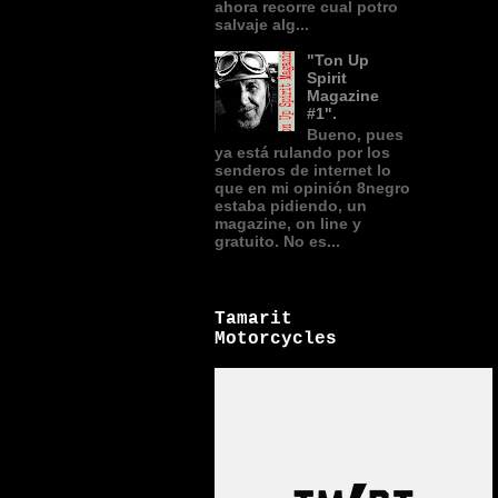
ahora recorre cual potro
salvaje alg...
"Ton Up
Spirit
Magazine
#1".
Bueno, pues
ya está rulando por los
senderos de internet lo
que en mi opinión 8negro
estaba pidiendo, un
magazine, on line y
gratuito. No es...
Tamarit
Motorcycles