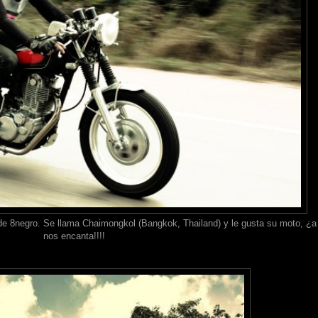
e 8negro. Se llama Chaimongkol (Bangkok, Thailand) y le gusta su moto, ¿a 
nos encanta!!!!